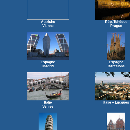
Autriche
Rép. Tchèque
Vienne
Prague
Espagne
Espagne
Madrid
Barcelone
Italie
Italie – Lucques
Venise