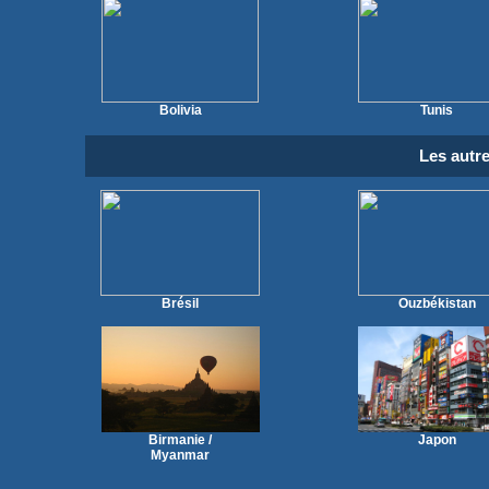
Bolivia
Tunis
Les autr
Brésil
Ouzbékistan
Birmanie /
Japon
Myanmar