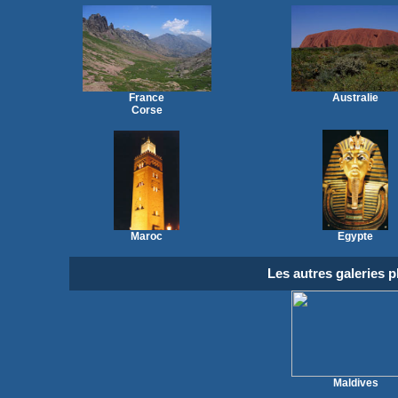
France
Australie
Corse
Maroc
Egypte
Les autres galeries 
Maldives